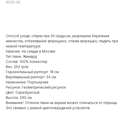
8005-36
Заказать
Способ ухода: стирка при 30 градусах, разрешена бережная
химчистка, отбеливание запрещено, отжим запрещен, гладить при
низкой температуре.
Наличие: На складе в Москве
Тип ткани: Жаккард
Состав: 100% полиэстер
Вес: 253 гр/м
Горизонтальный раппорт: 18 см
Вертикальный раппорт: 34 см
Назначение: Портьерная
Рисунок: Геометрический рисунок
Цвет: Серебристый
Высота: 290 см
Внимание!: Оттенок ткани на экране может отличаться от образца.
Это связано с разной цветопередачей устройств.