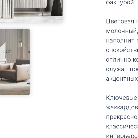
фактурой.
Цветовая 
молочный,
наполнит 
спокойств
отлично к
служат пр
акцентных
Ключевые
жаккардов
прекрасно
классичес
интерьеро