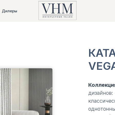
Дилеры
КАТ
VEG
Коллекци
дизайнов:
классичес
однотонны