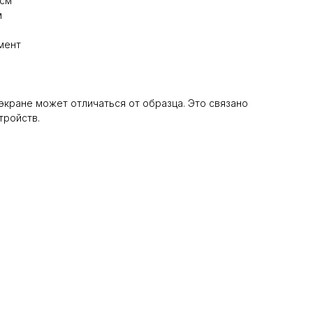
 см
м
мент
 экране может отличаться от образца. Это связано
тройств.