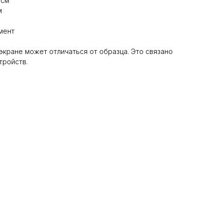
 см
м
мент
 экране может отличаться от образца. Это связано
тройств.