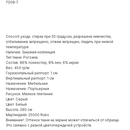
7008-7
Заказать
Способ ухода: стирка при 30 градусах, разрешена химчистка,
отбеливание запрещено, отжим запрещен, гладить при низкой
температуре.
Наличие: Заказная коллекция
Тип ткани: Рогожка
Состав: 86% полиэстер, 8% лен, 6% акрил
Вес: 454 гр/м
Горизонтальный раппорт: 1 см
Вертикальный раппорт: 1 см
Назначение: Мебельная
Назначение: Портьерная
Рисунок: Мелкое плетение
Цвет: Серый
Цвет: Белый
Высота: 280 см
Мартиндейл: 25000 Rubs
Внимание!: Оттенок ткани на экране может отличаться от образца.
Это связано с разной цветопередачей устройств.