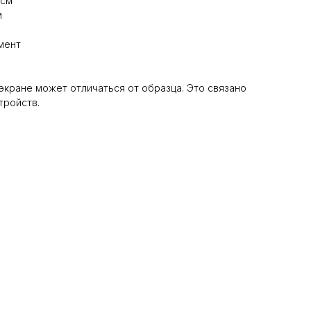
 см
м
мент
 экране может отличаться от образца. Это связано
тройств.